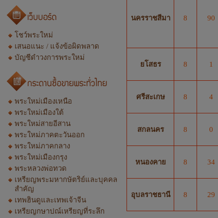
นครราชสีมา
8
90
โชว์พระใหม่
เสนอแนะ / แจ้งข้อผิดพลาด
บัญชีดำวงการพระใหม่
ยโสธร
8
1
ศรีสะเกษ
8
4
พระใหม่เมืองเหนือ
พระใหม่เมืองใต้
พระใหม่สายอีสาน
สกลนคร
8
0
พระใหม่ภาคตะวันออก
พระใหม่ภาคกลาง
พระใหม่เมืองกรุง
หนองคาย
8
34
พระหลวงพ่อทวด
เหรียญพระมหากษัตริย์และบุคคล
สำคัญ
อุบลราชธานี
8
29
เทพฮินดูและเทพเจ้าจีน
เหรียญกษาปณ์เหรียญที่ระลึก