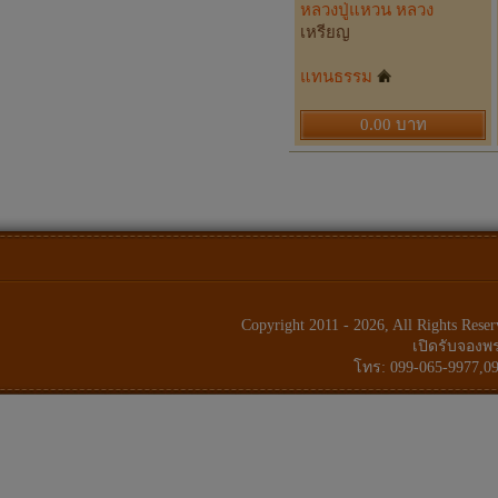
หลวงปู่แหวน หลวง
เหรียญ
แทนธรรม
0.00 บาท
Copyright 2011 - 2026, All Rights Res
เปิดรับจองพ
โทร: 099-065-9977,09