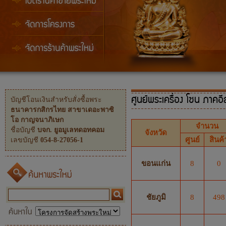
บัญชีโอนเงินสำหรับสั่งซื้อพระ
ศูนย์พระเครื่อง
โซน ภาคอี
ธนาคารกสิกรไทย สาขาเดอะพาซิ
โอ กาญจนาภิเษก
จำนวน
ชื่อบัญชี
บจก. ยูอมูเลทดอทคอม
จังหวัด
ศูนย์
สินค้
เลขบัญชี
054-8-27056-1
ขอนแก่น
8
0
ชัยภูมิ
8
498