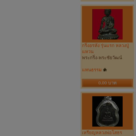
กริ่งอรหัง รุ่นแรก หลวงปู่
แหวน
พระกริ่ง-พระชัยวัฒน์
แทนธรรม
0.00 บาท
เหรียญหลวงพ่อโสธร